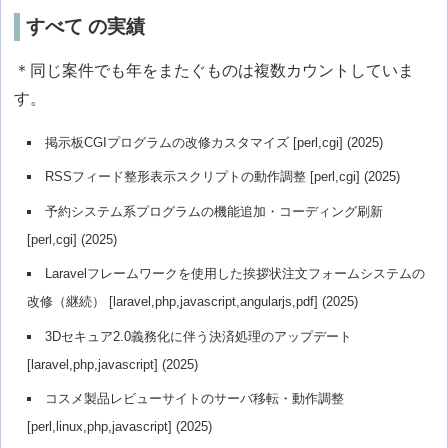
すべて の実績
＊同じ案件でも年をまたぐものは複数カウントしていま
す。
掲示板CGIプログラムの改修カスタマイズ [perl,cgi] (2025)
RSSフィード整形表示スクリプトの動作調整 [perl,cgi] (2025)
予約システム系プログラムの機能追加・コーディング刷新
[perl,cgi] (2025)
Laravelフレームワークを使用した挨拶状注文フォームシステムの
改修（継続） [laravel,php,javascript,angularjs,pdf] (2025)
3Dセキュア2.0義務化に伴う決済処理のアップデート
[laravel,php,javascript] (2025)
コスメ製品レビューサイトのサーバ移転・動作調整
[perl,linux,php,javascript] (2025)