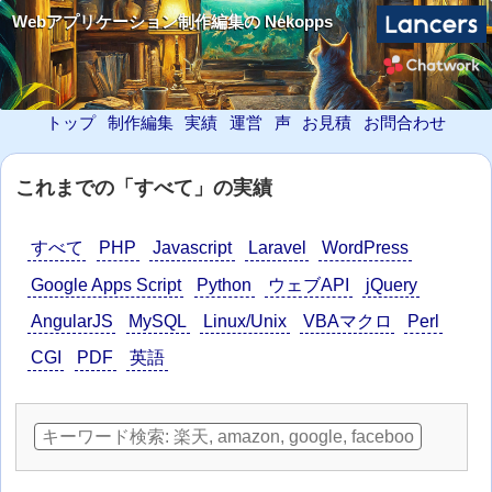
Webアプリケーション制作編集の Nekopps
トップ
制作編集
実績
運営
声
お見積
お問合わせ
これまでの「すべて」の実績
すべて
PHP
Javascript
Laravel
WordPress
Google Apps Script
Python
ウェブAPI
jQuery
AngularJS
MySQL
Linux/Unix
VBAマクロ
Perl
CGI
PDF
英語