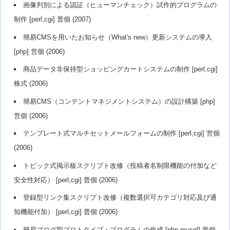
画像判別による認証（ヒューマンチェック）試作的プログラムの
制作 [perl,cgi] 普個 (2007)
簡易CMSを用いたお知らせ（What's new）更新システムの導入
[php] 営個 (2006)
商品データ非保持型ショッピングカートシステムの制作 [perl,cgi]
株式 (2006)
簡易CMS（コンテントマネジメントシステム）の設計構築 [php]
営個 (2006)
テンプレート式マルチセットメールフォームの制作 [perl,cgi] 営個
(2006)
トピック式掲示板スクリプト改修（投稿者名制限機能の付加など
安全性対応） [perl,cgi] 普個 (2006)
登録型リンク集スクリプト改修（複数選択可カテゴリ対応及び通
知機能付加） [perl,cgi] 普個 (2006)
簡易ブログ型プロトタイプ・プログラムの作成 [php,mysql] 営個