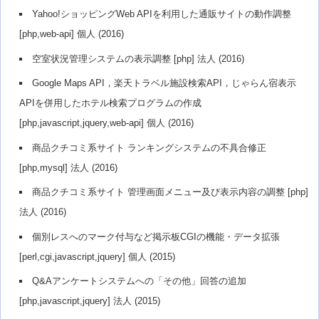
Yahoo!ショッピングWeb APIを利用した通販サイトの動作調整
[php,web-api] 個人 (2016)
空室状況管理システムの表示調整 [php] 法人 (2016)
Google Maps API，楽天トラベル施設検索API，じゃらん宿表示
APIを併用したホテル検索プログラムの作成
[php,javascript,jquery,web-api] 個人 (2016)
商品クチコミ系サイト ランキングシステムの不具合修正
[php,mysql] 法人 (2016)
商品クチコミ系サイト 管理画面メニュー及び表示内容の調整 [php]
法人 (2016)
個別レスへのマーク付与など掲示板CGIの機能・データ拡張
[perl,cgi,javascript,jquery] 個人 (2015)
Q&Aアンケートシステムへの「その他」回答の追加
[php,javascript,jquery] 法人 (2015)