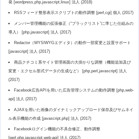
発 [wordpress,php,javascript,linux] 法人 (2018)
RSSフィード整形表示スクリプトの動作調整 [perl,cgi] 個人 (2017)
メンバー管理機能の拡張修正（“ブラックリスト”に準じた仕組みの
導入） [php,javascript] 法人 (2017)
Redactor（WYSIWYGエディタ）の動作一部変更と設置サポート
[javascript] 法人 (2017)
商品クチコミ系サイト管理画面の大掛かりな調整（機能追加及び
変更・エクセル形式データの生成など） [php,perl,javascript] 法人
(2017)
Facebook広告APIを用いた広告管理システムの動作調整 [php,web-
api] 法人 (2017)
AJAXを用いた画像のダイナミックアップロード保存及びサムネイ
ル表示機能の作成 [javascript,php] 法人 (2017)
Facebookログイン機能の不具合修正、動作調整
[perl,php,javascript,web-api] 法人 (2017)