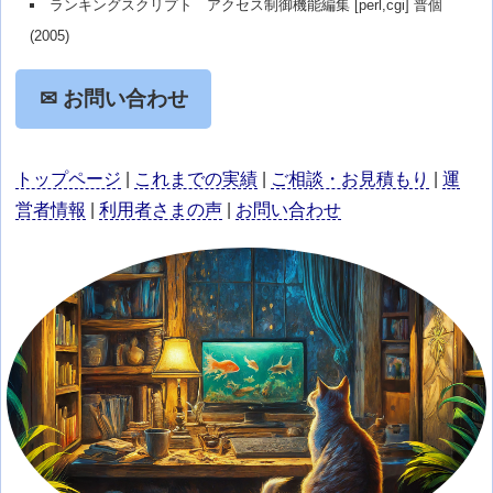
ランキングスクリプト アクセス制御機能編集 [perl,cgi] 普個
(2005)
✉ お問い合わせ
トップページ
|
これまでの実績
|
ご相談・お見積もり
|
運
営者情報
|
利用者さまの声
|
お問い合わせ