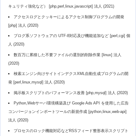
キュリティ強化など） [php,perl,linux,javascript] 法人 (2021)
アクセスログとクッキーによるアクセス制御プログラムの開発
[php] 法人 (2020)
ブログ系ソフトウェアの UTF-8対応及び機能追加など [perl,cgi] 個
人 (2020)
数百万に累積した不要ファイルの選別的削除作業 [linux] 法人
(2020)
検索エンジン向けサイトインデクスXML自動生成プログラムの開
発 [perl,linux,mysql] 法人 (2020)
掲示板スクリプトのパフォーマンス改善 [php,mysql] 法人 (2020)
Python,Webサーバ環境構築及び Google Ads API を使用した広告
コンバージョンインポートツールの新規作成 [python,linux,web-api]
法人 (2020)
プロセスのロック機能対応などRSSフィード整形表示スクリプト