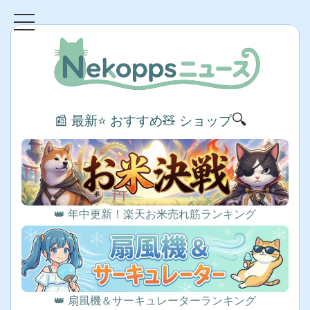
🔍
📰 最新
⭐ おすすめ
🧸 ショップ
👑 年中更新！楽天お米売れ筋ランキング
👑 扇風機＆サーキュレーターランキング