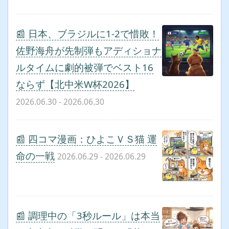
📰 日本、ブラジルに1-2で惜敗！
佐野海舟が先制弾もアディショナ
ルタイムに劇的被弾でベスト16
ならず【北中米W杯2026】
2026.06.30
- 2026.06.30
📰 四コマ漫画：ひよこＶＳ猫 運
命の一戦
2026.06.29
- 2026.06.29
📰 調理中の「3秒ルール」は本当