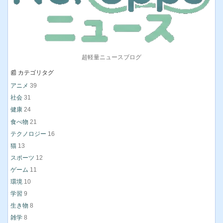
超軽量ニュースブログ
📰 カテゴリタグ
アニメ
39
社会
31
健康
24
食べ物
21
テクノロジー
16
猫
13
スポーツ
12
ゲーム
11
環境
10
学習
9
生き物
8
雑学
8