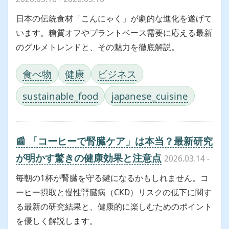
日本の伝統食材「こんにゃく」が劇的な進化を遂げて
います。糖質オフやプラントベース需要に応える最新
のグルメトレンドと、その魅力を徹底解説。
食べ物
健康
ビジネス
sustainable_food
japanese_cuisine
📰 「コーヒーで腎臓ケア」は本当？最新研究
が明かす驚きの健康効果と注意点
2026.03.14
-
毎朝の1杯が腎臓を守る鍵になるかもしれません。コ
ーヒー摂取と慢性腎臓病（CKD）リスクの低下に関す
る最新の研究結果と、健康的に楽しむためのポイント
を優しく解説します。