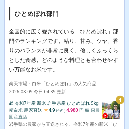
ひとめぼれ部門
全国的に広く愛されている「ひとめぼれ」部
門のランキングです。粘り、甘み、ツヤ、香
りのバランスが非常に良く、優しくふっくら
とした食感。どのような料理とも合わせやす
い万能なお米です。
楽天市場：白米「ひとめぼれ」の人気商品
2026-08-09 今日 04:39 更新
1
🎁 令和7年産 新米 岩手県産 ひとめぼれ 5kg
★
精白米 農家直送
4.9
円
🏪 森農
(491)
4,980
園産直店
岩手県の農家から直送される、令和7年産の新米「ひ