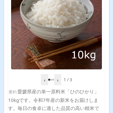
‹
›
1 / 3
愛媛県産の単一原料米「ひのひかり」
要約
10kgです。令和7年産の新米をお届けしま
す。毎日の食卓に適した品質の高い精米で