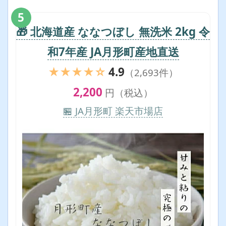
5
🎁 北海道産 ななつぼし 無洗米 2kg 令
和7年産 JA月形町産地直送
★★★★☆
4.9
（2,693件）
2,200
円（税込）
🏪 JA月形町 楽天市場店