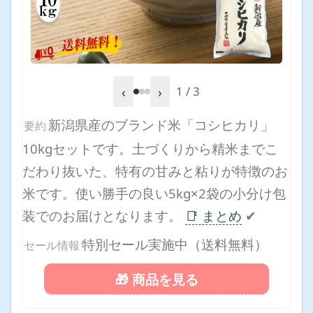
‹
›
1 / 3
新潟県産のブランド米「コシヒカリ」
要約
10kgセットです。土づくりから精米までこ
だわり抜いた、特有の甘みと粘りが特徴のお
米です。使い勝手の良い5kg×2袋の小分け包
装でのお届けとなります。
📑 まとめ
✔
特別セール実施中（送料無料）
セール情報
🎁 商品を見る