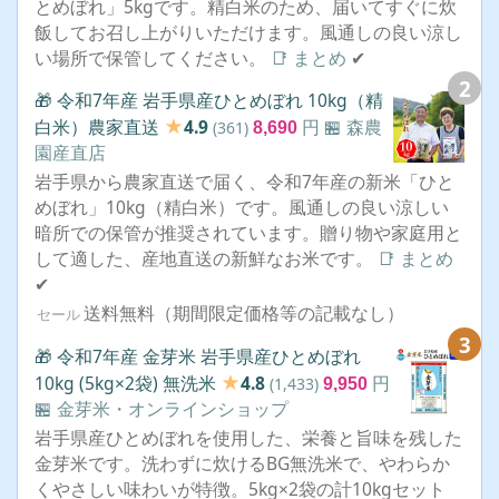
とめぼれ」5kgです。精白米のため、届いてすぐに炊
飯してお召し上がりいただけます。風通しの良い涼し
い場所で保管してください。
📑 まとめ
✔
2
🎁 令和7年産 岩手県産ひとめぼれ 10kg（精
★
白米）農家直送
4.9
円
🏪 森農
(361)
8,690
園産直店
岩手県から農家直送で届く、令和7年産の新米「ひと
めぼれ」10kg（精白米）です。風通しの良い涼しい
暗所での保管が推奨されています。贈り物や家庭用と
して適した、産地直送の新鮮なお米です。
📑 まとめ
✔
送料無料（期間限定価格等の記載なし）
セール
3
🎁 令和7年産 金芽米 岩手県産ひとめぼれ
★
10kg (5kg×2袋) 無洗米
4.8
円
(1,433)
9,950
🏪 金芽米・オンラインショップ
岩手県産ひとめぼれを使用した、栄養と旨味を残した
金芽米です。洗わずに炊けるBG無洗米で、やわらか
くやさしい味わいが特徴。5kg×2袋の計10kgセット