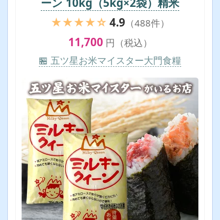
ーン 10kg（5kg×2袋）精米
★★★★☆
4.9
（488件）
11,700
円（税込）
🏪 五ツ星お米マイスター大門食糧