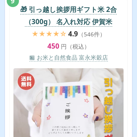
9
🎁 引っ越し挨拶用ギフト米 2合
（300g） 名入れ対応 伊賀米
★★★★☆
4.9
（546件）
450
円（税込）
🏪 お米と自然食品 富永米穀店