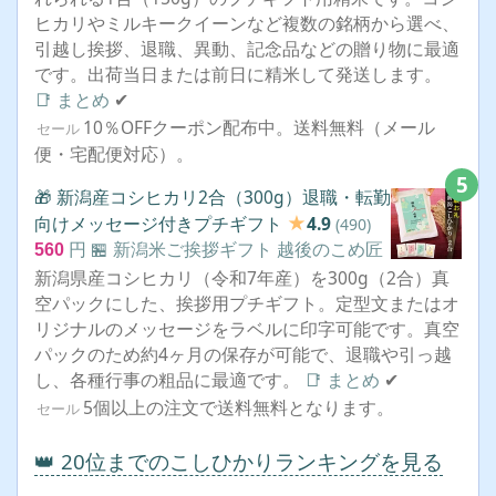
ヒカリやミルキークイーンなど複数の銘柄から選べ、
引越し挨拶、退職、異動、記念品などの贈り物に最適
です。出荷当日または前日に精米して発送します。
📑 まとめ
✔
10％OFFクーポン配布中。送料無料（メール
セール
便・宅配便対応）。
5
🎁 新潟産コシヒカリ2合（300g）退職・転勤
★
向けメッセージ付きプチギフト
4.9
(490)
円
🏪 新潟米ご挨拶ギフト 越後のこめ匠
560
新潟県産コシヒカリ（令和7年産）を300g（2合）真
空パックにした、挨拶用プチギフト。定型文またはオ
リジナルのメッセージをラベルに印字可能です。真空
パックのため約4ヶ月の保存が可能で、退職や引っ越
し、各種行事の粗品に最適です。
📑 まとめ
✔
5個以上の注文で送料無料となります。
セール
👑 20位までのこしひかりランキングを見る