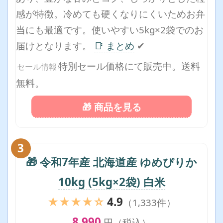
感が特徴。冷めても硬くなりにくいためお弁
当にも最適です。使いやすい5kg×2袋でのお
届けとなります。
📑 まとめ
✔
特別セール価格にて販売中。送料
セール情報
無料。
🎁 商品を見る
3
🎁 令和7年産 北海道産 ゆめぴりか
10kg (5kg×2袋) 白米
★★★★☆
4.9
（1,333件）
8,990
円（税込）