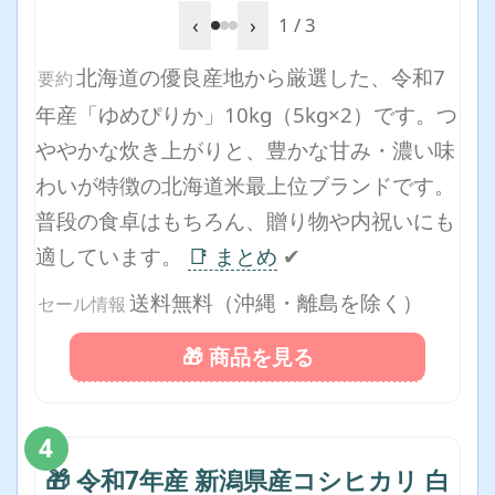
‹
›
1 / 3
北海道の優良産地から厳選した、令和7
要約
年産「ゆめぴりか」10kg（5kg×2）です。つ
ややかな炊き上がりと、豊かな甘み・濃い味
わいが特徴の北海道米最上位ブランドです。
普段の食卓はもちろん、贈り物や内祝いにも
適しています。
📑 まとめ
✔
送料無料（沖縄・離島を除く）
セール情報
🎁 商品を見る
4
🎁 令和7年産 新潟県産コシヒカリ 白