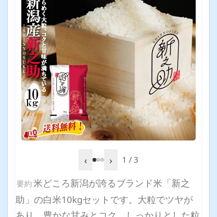
‹
›
1 / 3
米どころ新潟が誇るブランド米「新之
要約
助」の白米10kgセットです。大粒でツヤが
あり、豊かな甘みとコク、しっかりとした粒