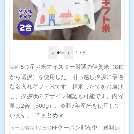
‹
›
1 / 3
5つ星お米マイスター厳選の伊賀米（8種
要約
から選択）を使用した、引っ越し挨拶に最適
な名入れギフト米です。精米したてをお届け
し、挨拶状のデザイン確認も可能です。内容
量は2合（300g）、令和7年産米を使用して
います。
📑 まとめ
✔
10％OFFクーポン配布中。送料無
セール情報