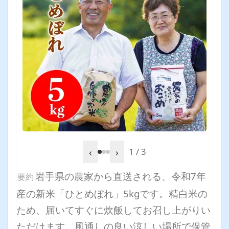
‹
›
1 / 3
岩手県の農家から直送される、令和7年
要約
産の新米「ひとめぼれ」5kgです。精白米の
ため、届いてすぐに炊飯してお召し上がりい
ただけます。風通しの良い涼しい場所で保管