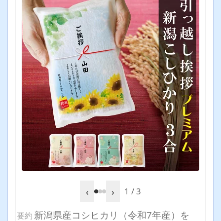
‹
›
1 / 3
新潟県産コシヒカリ（令和7年産）を
要約