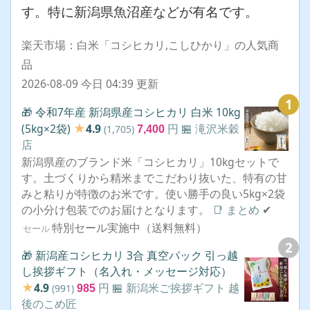
す。特に新潟県魚沼産などが有名です。
楽天市場：白米「コシヒカリ,こしひかり」の人気商
品
2026-08-09 今日 04:39 更新
1
🎁 令和7年産 新潟県産コシヒカリ 白米 10kg
★
(5kg×2袋)
4.9
円
🏪 滝沢米穀
(1,705)
7,400
店
新潟県産のブランド米「コシヒカリ」10kgセットで
す。土づくりから精米までこだわり抜いた、特有の甘
みと粘りが特徴のお米です。使い勝手の良い5kg×2袋
の小分け包装でのお届けとなります。
📑 まとめ
✔
特別セール実施中（送料無料）
セール
2
🎁 新潟産コシヒカリ 3合 真空パック 引っ越
し挨拶ギフト（名入れ・メッセージ対応）
★
4.9
円
🏪 新潟米ご挨拶ギフト 越
(991)
985
後のこめ匠