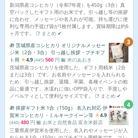
新潟県産コシヒカリ（令和7年産）を450g（3合）真
空パックしたギフト用のお米です。引っ越し等の挨拶
に合わせ、メッセージや名入れが可能。持ち運びに便
利な専用の手提げ袋が1枚付属します。賞味期限は約6
ヶ月です。
📑 まとめ
✔
3
🎁 茨城県産コシヒカリ オリジナルメッセー
ジ米（2合・3合） 引っ越し挨拶・プチギフ
★
ト用
4.9
円
🏪 米のあおき
(445)
560
茨城県産コシヒカリを使用した、ギフト用精米（2合
または3合）です。お名前やメッセージを入れられる
ため、引っ越し挨拶、退職、卒園、各種イベントの粗
品に最適です。水濡れに強いOPP袋入りで、手渡しや
ノベルティとして便利なサイズです。
📑 まとめ
✔
4
🎁 挨拶ギフト米 1合（150g） 名入れ対応 伊
★
賀米コシヒカリ・ミルキークイーン等
4.9
円
🏪 お米と自然食品 富永米穀店
(440)
480
三重県産伊賀米を使用した、名入れやメッセージが入
れられる1合（150g）のプチギフト用精米です。コシ