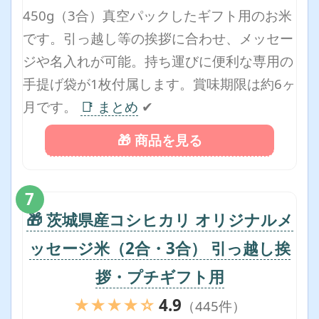
450g（3合）真空パックしたギフト用のお米
です。引っ越し等の挨拶に合わせ、メッセー
ジや名入れが可能。持ち運びに便利な専用の
手提げ袋が1枚付属します。賞味期限は約6ヶ
月です。
📑 まとめ
✔
🎁 商品を見る
7
🎁 茨城県産コシヒカリ オリジナルメ
ッセージ米（2合・3合） 引っ越し挨
拶・プチギフト用
★★★★☆
4.9
（445件）