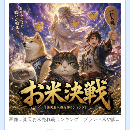
画像：楽天お米売れ筋ランキング！ブランド米や訳あり安い米で10部門（5kg,10kg,30kg）