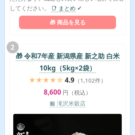
してください。
📑 まとめ
✔
🎁 商品を見る
2
🎁 令和7年産 新潟県産 新之助 白米
10kg（5kg×2袋）
★★★★☆
4.9
（1,102件）
8,600
円（税込）
🏪 滝沢米穀店