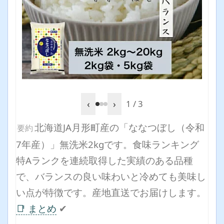
‹
›
1 / 3
北海道JA月形町産の「ななつぼし（令和
要約
7年産）」無洗米2kgです。食味ランキング
特Aランクを連続取得した実績のある品種
で、バランスの良い味わいと冷めても美味し
い点が特徴です。産地直送でお届けします。
📑 まとめ
✔