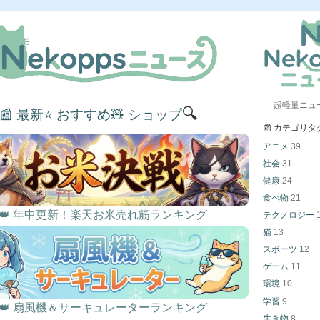
超軽量ニュ
🔍
📰 最新
⭐ おすすめ
🧸 ショップ
📰 カテゴリタ
アニメ
39
社会
31
健康
24
食べ物
21
👑 年中更新！楽天お米売れ筋ランキング
テクノロジー
猫
13
スポーツ
12
ゲーム
11
環境
10
学習
9
👑 扇風機＆サーキュレーターランキング
生き物
8