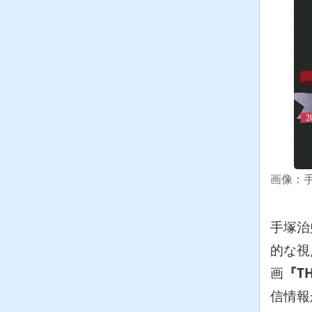
手塚治
的な視
画
『T
信情報