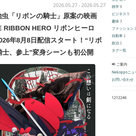
2026.05.27
- 2026.05.27
雑学
8
ビジネス
5
治虫「リボンの騎士」原案の映画
趣味
3
E RIBBON HERO リボンヒーロ
ファッション
自動車
1
026年8月8日配信スタート！“リボ
政治
1
タグ一覧
騎士、参上”変身シーンも初公開
📢 ご案内
Nekoppsニ
お問い合わせ
1212246