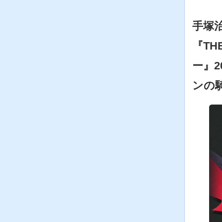
手塚
『TH
ー』2
ンの