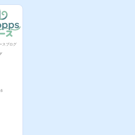
ースブログ
グ
16